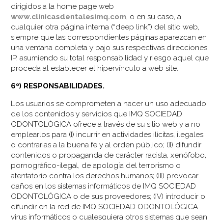
dirigidos a la home page web
www.clinicasdentalesimq.com
, o en su caso, a
cualquier otra página interna (“deep link”) del sitio web,
siempre que las correspondientes páginas aparezcan en
una ventana completa y bajo sus respectivas direcciones
IP, asumiendo su total responsabilidad y riesgo aquel que
proceda al establecer el hipervínculo a web site.
6º) RESPONSABILIDADES.
Los usuarios se comprometen a hacer un uso adecuado
de los contenidos y servicios que IMQ SOCIEDAD
ODONTOLÓGICA ofrece a través de su sitio web y a no
emplearlos para (I) incurrir en actividades ilícitas, ilegales
o contrarias a la buena fe y al orden público; (II) difundir
contenidos o propaganda de carácter racista, xenófobo,
pornográfico-ilegal, de apología del terrorismo o
atentatorio contra los derechos humanos; (III) provocar
daños en los sistemas informáticos de IMQ SOCIEDAD
ODONTOLÓGICA o de sus proveedores; (IV) introducir o
difundir en la red de IMQ SOCIEDAD ODONTOLÓGICA
virus informáticos o cualesquiera otros sistemas que sean