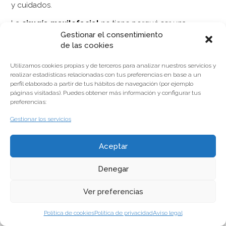
y cuidados.
La
cirugía maxilofacial
no tiene porqué ser una
intervención compleja si se plantea y programa de la
Gestionar el consentimiento
manera más adecuada. Por ello, pide cite y consúltalo
de las cookies
con tu profesional de confianza en nuestras clínicas
dentales.
Utilizamos cookies propias y de terceros para analizar nuestros servicios y
realizar estadísticas relacionadas con tus preferencias en base a un
perfil elaborado a partir de tus hábitos de navegación (por ejemplo
páginas visitadas). Puedes obtener más información y configurar tus
preferencias:
Gestionar los servicios
ODONTOLOGÍA PREVENTIVA
ESTÉTICA DENTAL
Aceptar
Denegar
© Copyright 2014
Aviso legal
Política de privacidad
Política de cookies
Canal de
denuncias
Ver preferencias
Política de cookies
Política de privacidad
Aviso legal