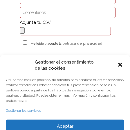
Adjunta tu C.V.*
He leído y acepto la
política de privacidad
Gestionar el consentimiento
INFORMACIÓN BÁSICA SOBRE PROTECCIÓN DE DATOS
de las cookies
Responsable
IMQ NAVARRA SOCIEDAD ODONTOLÓGICA, S.L.
Responder a tu solicitud y ponernos en contacto contigo
Utilizamos cookies propias y de terceros para analizar nuestros servicios y
Finalidad
en su caso.
+info
realizar estadísticas relacionadas con tus preferencias en base a un
perfil elaborado a partir de tus hábitos de navegación (por ejemplo
Tienes derecho a acceder, rectificar y suprimir los datos,
páginas visitadas). Puedes obtener más información y configurar tus
Derechos
así como otros derechos, como se explica en la información
preferencias:
adicional.
+info
Gestionar los servicios
Información
Puedes consultar la información adicional y detallada
adicional
sobre Protección de Datos
aquí
.
Aceptar