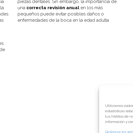
ia
piezas dentales. Sin embargo, la importancia de
la
una
correcta revisión anual
en los más
ades
pequeños puede evitar posibles daños o
as
enfermedades de la boca en la edad adulta.
es
 de
Utilizamos cookie
estadísticas rela
tus hábitos de n
información y con
Gestionar los ser