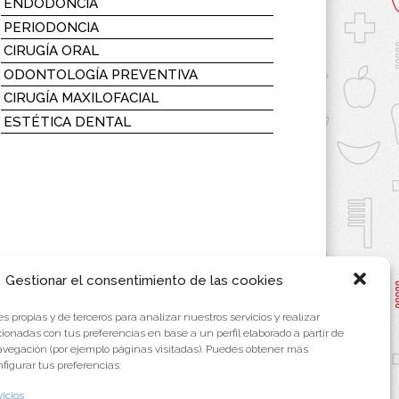
ENDODONCIA
PERIODONCIA
CIRUGÍA ORAL
ODONTOLOGÍA PREVENTIVA
CIRUGÍA MAXILOFACIAL
ESTÉTICA DENTAL
Gestionar el consentimiento de las cookies
s propias y de terceros para analizar nuestros servicios y realizar
cionadas con tus preferencias en base a un perfil elaborado a partir de
avegación (por ejemplo páginas visitadas). Puedes obtener más
figurar tus preferencias:
vicios