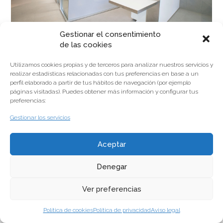
Gestionar el consentimiento
de las cookies
Utilizamos cookies propias y de terceros para analizar nuestros servicios y
realizar estadísticas relacionadas con tus preferencias en base a un
perfil elaborado a partir de tus hábitos de navegación (por ejemplo
Nuestro equipo de recepeción y admisión te atenderá en
páginas visitadas). Puedes obtener más información y configurar tus
todo momento.
preferencias:
Gestionar los servicios
Aceptar
Denegar
© Copyright 2014
Aviso legal
Política de privacidad
Política de cookies
Canal de
denuncias
Ver preferencias
Política de cookies
Política de privacidad
Aviso legal