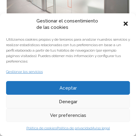
Gestionar el consentimiento
de las cookies
Utilizamos cookies propias y de terceros para analizar nuestros servicios y
realizar estadísticas relacionadas con tus preferencias en base a un
perfil elaborado a partir de tus hábitos de navegación (por ejemplo
Las consultas son espacios amplios y luminosos para
páginas visitadas). Puedes obtener más información y configurar tus
una mejor atención del paciente.
preferencias:
Gestionar los servicios
Aceptar
Denegar
© Copyright 2014
Aviso legal
Política de privacidad
Política de cookies
Canal de
denuncias
Ver preferencias
Política de cookies
Política de privacidad
Aviso legal