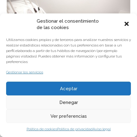
Gestionar el consentimiento
de las cookies
Utilizamos cookies propias y de terceros para analizar nuestros servicios y
realizar estadísticas relacionadas con tus preferencias en base a un
Nuestras clínicas cuentan con nuevos aparatos de última
perfil elaborado a partir de tus hábitos de navegación (por ejemplo
tecnología, para una mejor asistencia y cuidado de tu
páginas visitadas). Puedes obtener más información y configurar tus
preferencias:
boca.
Gestionar los servicios
Aceptar
Denegar
© Copyright 2014
Aviso legal
Política de privacidad
Política de cookies
Canal de
denuncias
Ver preferencias
Política de cookies
Política de privacidad
Aviso legal