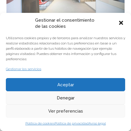
Gestionar el consentimiento
de las cookies
Utilizamos cookies propias y de terceros para analizar nuestros servicios y
realizar estadísticas relacionadas con tus preferencias en base a un
perfil elaborado a partir de tus hábitos de navegación (por ejemplo
Vista de la recepción y sala de espera de la Clínica
páginas visitadas). Puedes obtener más información y configurar tus
Dental IMQ en Baja Navarra.
preferencias:
Gestionar los servicios
Aceptar
Denegar
© Copyright 2014
Aviso legal
Política de privacidad
Política de cookies
Canal de
denuncias
Ver preferencias
Política de cookies
Política de privacidad
Aviso legal