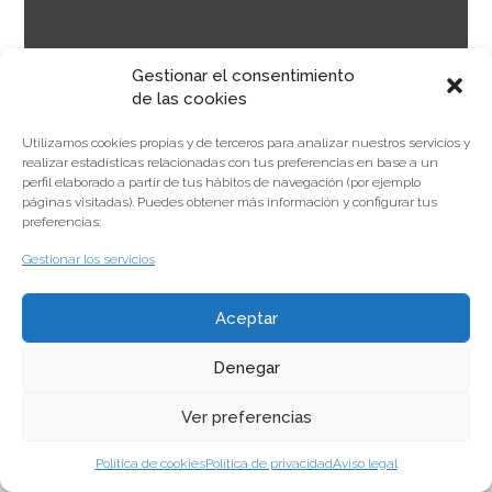
Gestionar el consentimiento
de las cookies
Utilizamos cookies propias y de terceros para analizar nuestros servicios y
realizar estadísticas relacionadas con tus preferencias en base a un
· Odontología general
perfil elaborado a partir de tus hábitos de navegación (por ejemplo
páginas visitadas). Puedes obtener más información y configurar tus
preferencias:
Gestionar los servicios
Aceptar
Denegar
© Copyright 2014
Aviso legal
Política de privacidad
Política de cookies
Canal de
denuncias
Ver preferencias
Política de cookies
Política de privacidad
Aviso legal