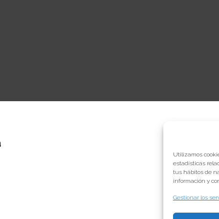
a
Utilizamos cookie
estadísticas rela
tus hábitos de n
información y con
Gestionar los ser