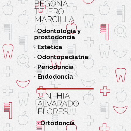
BEGOÑA
TEJERO
MARCILLA
· Odontología y
prostodoncia
· Estética
· Odontopediatría
· Periodoncia
· Endodoncia
CINTHIA
ALVARADO
FLORES
· Ortodoncia