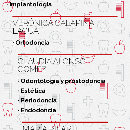
· Implantología
VERÓNICA CALAPIÑA
LAGUA
· Ortodoncia
CLAUDIA ALONSO
GÓMEZ
· Odontología y prostodoncia
· Estética
· Periodoncia
· Endodoncia
MARÍA PILAR